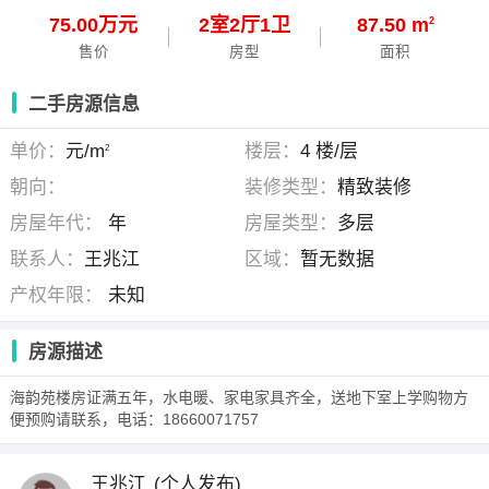
75.00万元
2
室
2
厅
1
卫
87.50 m
2
售价
房型
面积
二手房源信息
单价：
元/m
楼层：
4 楼/层
2
朝向：
装修类型：
精致装修
房屋年代：
年
房屋类型：
多层
联系人：
王兆江
区域：
暂无数据
产权年限：
未知
房源描述
海韵苑楼房证满五年，水电暖、家电家具齐全，送地下室上学购物方
便预购请联系，电话：18660071757
王兆江
(个人发布)