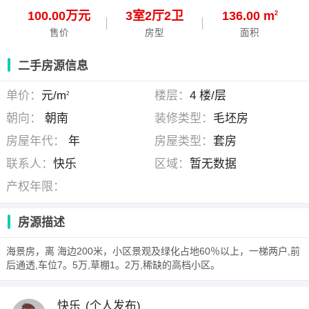
100.00万元
3
室
2
厅
2
卫
136.00 m
2
售价
房型
面积
二手房源信息
单价：
元/m
楼层：
4 楼/层
2
朝向：
朝南
装修类型：
毛坯房
房屋年代：
年
房屋类型：
套房
联系人：
快乐
区域：
暂无数据
产权年限：
房源描述
海景房，离 海边200米，小区景观及绿化占地60％以上，一梯两户,前
后通透,车位7。5万,草棚1。2万,稀缺的高档小区。
快乐
(个人发布)